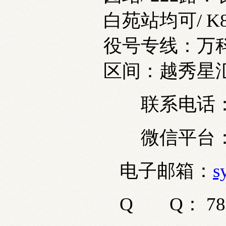
白苑站均可/ K
役号专线：万科城
区间：越秀星
联系电话：02
微信平台：bzy
电子邮箱
：
s
Q Q
：
78