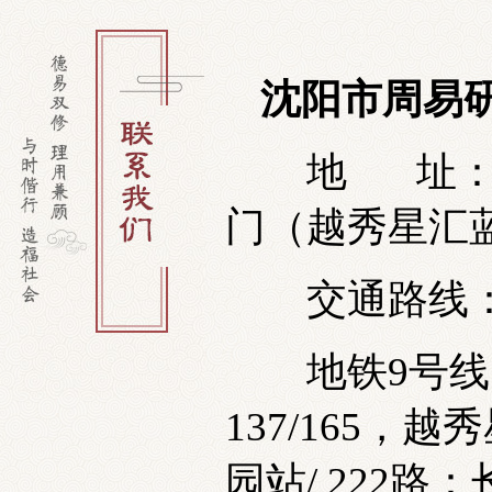
沈阳市周易
地 址：辽宁
门（越秀星汇
交通路线
地铁9号线：
137/165
园站/ 222路