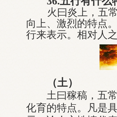
36
.
五行有什么
火曰炎上，五
向上、激烈的特点
行来表示。相对人
（土）
土
曰
稼稿
，五
化育的特点。凡是