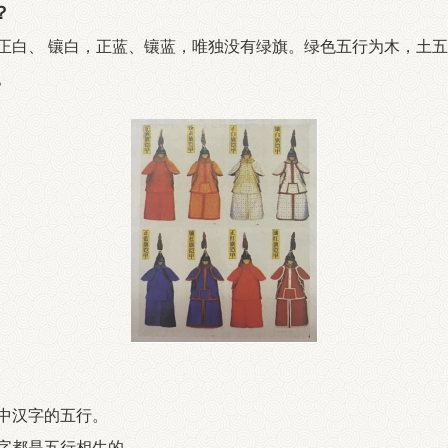
？
正白、
镶白，正蓝、镶蓝，唯独没有绿旗。绿色五行
为木，土五
。
中汉字的五行。
字都是五行相生的。