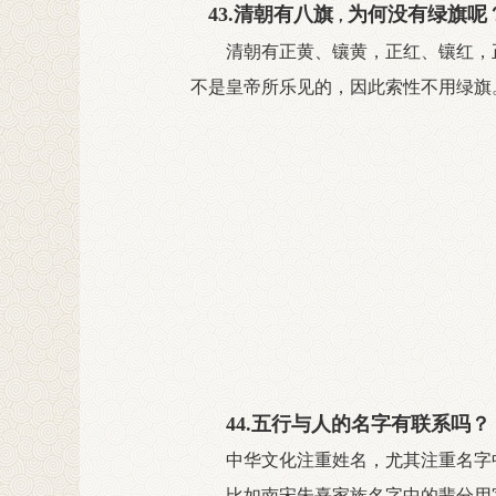
43
.
清朝有八旗
为何没
有绿旗呢
，
清朝有正黄、镶黄，正红、镶红，
不是皇帝所乐见的，因此索性不用绿旗
44
.
五行与人的名字有联系吗？
中华文化注重姓名，尤其注重名字
比如南宋朱熹家族名字中的辈分用