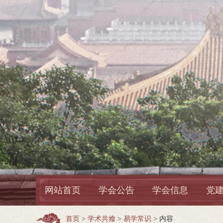
网站首页
学会公告
学会信息
党
首页
>
学术共飨
>
易学常识
> 内容