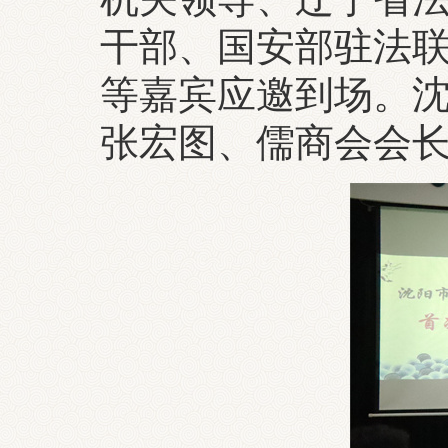
干部、国安部驻法
等嘉宾应邀到场。
张宏图、儒商会会