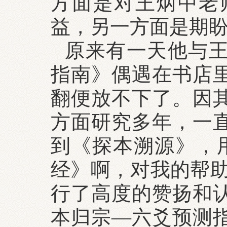
方面是对王炳中老
益，另一方面是期
原来有一天他与
指南》偶遇在书店
翻便放不下了。因
方面研究多年，一
到《探本溯源》，
经》啊，对我的帮助
行了高度的赞扬和
本归宗—六爻预测