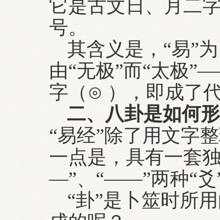
它是古文日、月二字
号。
其含义是，“易”为
由“无极”而“太极
字（⊙ ），即成了
二、八卦是如何形
“易经”除了用文字
一点是，具有一套独
—”、“——”两种“
“卦”是卜筮时所