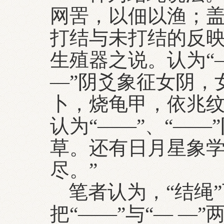
网罟，以佃以渔；盖
打结与未打结的反
生殖器之说。认为“
—”阴爻象征女阴，
卜，烧龟甲，依兆
认为“――”、“—
草。还有日月星象学
尽。”
笔者认为，“结绳
把“——”与“— —