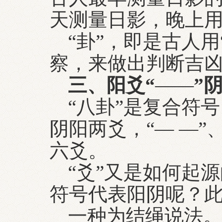
天测量日影，晚上
“卦”，即是古人
察，来做出判断吉凶
三、阳爻“
——
”
“八卦”是复合符
阴阳两爻，“— —
六爻。
“爻”又是如何起源
符号代表阳阴呢？
一种为结绳说法。