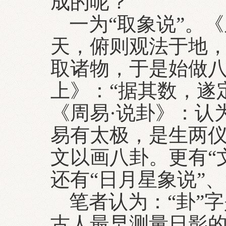
成的呢？
一为“取象说”。
天，俯则观法于地
取诸物，于是始做八
上》：“据其数，遂
《周易·说卦》：认
易有太极，是生两仪
文以画八卦。更有“
还有“日月星象说”、
笔者认为：“卦”字
古人最早测量日影的