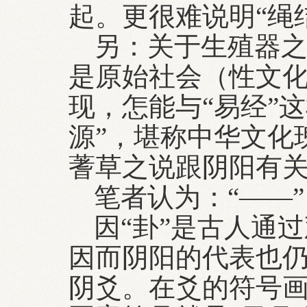
起。更很难说明“绳
另：关于生殖器
是原始社会（性文
现，怎能与“易经”
源”，堪称中华文化
蓍草之说跟阴阳有
笔者认为：“――
因“卦”是古人通
因而阴阳的代表也
阴爻。在爻的符号