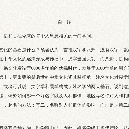
自 序
是和古往今来的每个人息息相关的一门学问。
化的基石是什么？笔者认为，首推汉字和八卦。没有汉字，就
在中华文化的逐渐形成与传播中，汉字当居头功。而八卦，是构
易文化发端于6000多年前的伏羲时代，发展于3100年前的周文
远上，更重要的是后世的中华文化皆其脉相承。姓名文化对易学
。或者可以说，文字学和易学构成了姓名学的两大基石。说到这
理，研究如何起一个好名字以及人和群体、地区等名称对人和相
一，起名的方法；其二，名称对人和群体的影响。而正是这第二
将其单独列为一种学科而已。因此，姓名学绝非当代产物，只