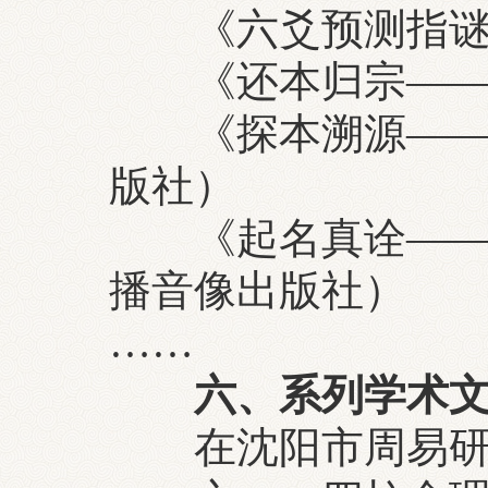
《六爻预测指谜
《还本归宗——六
《探本溯源——四
版社）
《起名真诠——中
播音像出版社）
……
六、系列学术文
在沈阳市周易研究