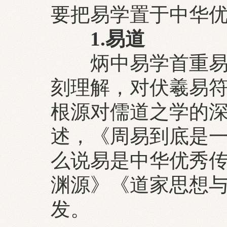
要把易学置于中华
1.易道
炳中易学首重易道
刻理解，对伏羲易
根源对儒道之学的
述，《周易到底是
么说易是中华优秀
渊源》《道家思想
发。