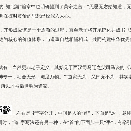
的“知北游”篇章中也明确提到了黄帝之言：“无思无虑始知道，
明在彼时黄帝的思想已经深入人心。
，其形成应该是一个逐渐的过程，直至老子将其系统化并成书《
德为核心的价值体系，与道重自然相辅相成，共同构建中华优秀
有，当然更非老子定义，其始见于西汉司马迁之父司马谈的《论
精神专一，动合无形，赡足万物。”“道家无为，又曰无不为，其
，所以才被后世称为道家。
，左右是“行”字分开，中间是人的“首”，下面是“足”，
。同时，“道”字写法还有另一种，在“首”的下面加一只“手”，有