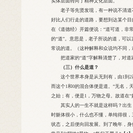
实体层面转向了精神文化层面。
老子等先贤发现，有一种说不清道不
好比人们行走的道路，要想到达某个目
在《道德经》开篇便说：“道可道，非常
的“道”。意思是，老子所说的道，可以
常说的道。（这种解释和众说均不同，
把道家的“道”字解释清楚了，对道
（三）什么是道？
这个世界本身是从无到有，由1到2再
而这个1和0的混合体便是道。“无名，
之始；有，便是1，万物之母。故道在“
其实人的一生不就是这样吗？出生，长
时躯体很小，什么也不懂，单纯得很，
状态，之后便向回发展。到了晚年，身