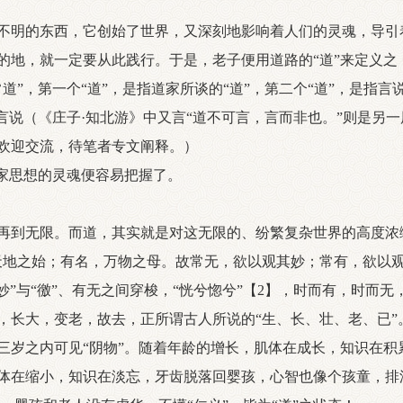
明的东西，它创始了世界，又深刻地影响着人们的灵魂，导引
的地，就一定要从此践行。于是，老子便用道路的“道”来定义之
道”，第一个“道”，是指道家所谈的“道”，第二个“道”，是指言
言说（《庄子·知北游》中又言“道不可言，言而非也。”则是另
欢迎交流，待笔者专文阐释。）
家思想的灵魂便容易把握了。
到无限。而道，其实就是对这无限的、纷繁复杂世界的高度浓缩。
天地之始；有名，万物之母。故常无，欲以观其妙；常有，欲以观
妙”与“徼”、有无之间穿梭，“恍兮惚兮”【2】，时而有，时而
大，变老，故去，正所谓古人所说的“生、长、壮、老、已”。
三岁之内可见“阴物”。随着年龄的增长，肌体在成长，知识在积
体在缩小，知识在淡忘，牙齿脱落回婴孩，心智也像个孩童，排