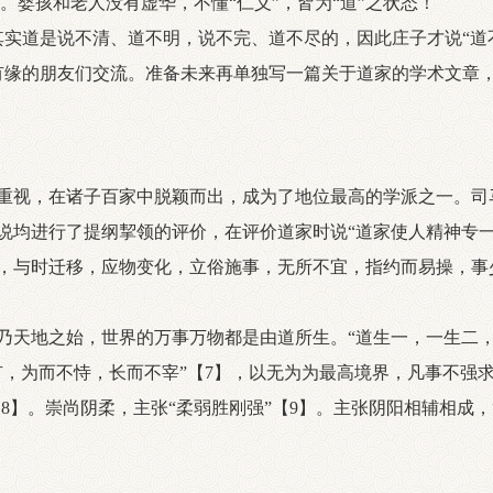
】。婴孩和老人没有虚华，不懂“仁义”，皆为“道”之状态！
实道是说不清、道不明，说不完、道不尽的，因此庄子才说“道不
缘的朋友们交流。准备未来再单独写一篇关于道家的学术文章
重视，在诸子百家中脱颖而出，成为了地位最高的学派之一。司
说均进行了提纲挈领的评价，在评价道家时说“道家使人精神专
，与时迁移，应物变化，立俗施事，无所不宜，指约而易操，事
地之始，世界的万事万物都是由道所生。“道生一，一生二，
，为而不恃，长而不宰”【7】，以无为为最高境界，凡事不强求
【8】。崇尚阴柔，主张“柔弱胜刚强”【9】。主张阴阳相辅相成，