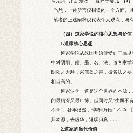
常见到“阴性”景物，“复归于婴儿”【4
当然，上述所言仅指道的一个方面。其
笔者的上述阐释仅代表个人观点，与有
（四）道家学说的
核心思想与价值
1.道家核心思想
道家学说从战国开始便受到了高度
中对阴阳、儒、墨、名、法、道各家学
阴阳之大顺，采儒墨之善，撮名法之要
相当高的。
道家认为，道是这个世界的本源，乃天
的最精深又最广博。但同时又“生而不有
不为”。处事淡然，“善利万物而不争”
归本源，去虚华，返璞归真……
2.道家的当代价值