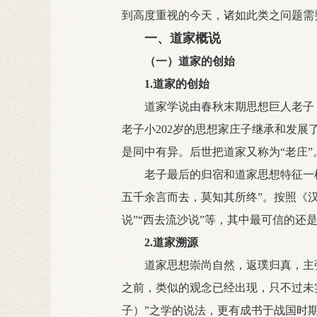
到高度重视的今天，诸如此类之问题需
一、道家概说
（一）道家的创始
1.道家的创始
道家学说由春秋末期思想巨人老子（
老子小202岁的思想家庄子继承和发
是同中有异。后世把道家又称为“老庄”
老子最后的归宿和道家思想特征一样具
五千余言而去，莫知其所终”。按照《汉
说”“西去流沙说”等，其中最可信的还
2.道家溯源
道家思想崇尚自然，返璞归真，主
之前，类似的观念已经出现，只不过未
子）”之学的说法，更有成书于战国时期