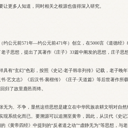
要让更多人知道，同时相关之根源也值得深入研究。
约公元前571年—约公元前471年）创立，在5000言《道德经
展了老子思想，提出了其著作《庄子》33篇中阐发的思想，庄子思
。
有“玄幻”色彩，按照《史记·老子韩非列传》记载，老子晚年西
书·艺文志》《后汉书·襄楷传》《庄子·天道篇》等后世著作所载
是回归了故里鹿邑而终。
张无为、不争，显然这些思想是建立在中华民族农耕文明对自然
实现系统化而已。要溯源可以追溯至黄帝，因此，从汉代《史记
的《黄帝四经》中提到的“反者道之动”“虚静无为”等思想，与