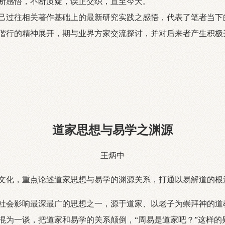
断感悟，不断质疑，误正交织，直至今天。
己过往相关著作基础上的最新研究实践之感悟，代表了笔者当下
偕行的精神展开，期与业界方家交流探讨，并对后来者产生积极
道家思想与易学之渊源
王炳中
文化，重点论述道家思想与易学的渊源关系，打通以易解道的根
会影响最深最广的思想之一，源于道家、以老子为崇拜神的道
混为一谈，把道家和易学的关系颠倒，“周易是道家吧？”这样的