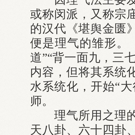
或称闵派，又称宗
的汉代《堪舆金匮
便是理气的雏形。
道”“背一面九，三
内容，但将其系统
水系统化，开始“大
师。
理气所用之理的基
天八卦、六十四卦