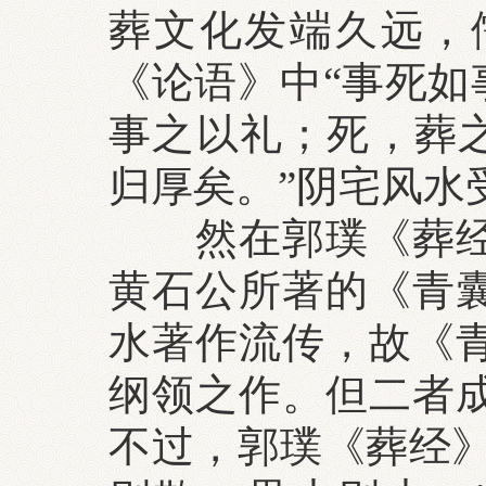
葬文化发端久远，
《论语》中“事死如
事之以礼；死，葬之
归厚矣。”阴宅风水
然在郭璞《葬经》
黄石公所著的《青
水著作流传，故《
纲领之作。但二者
不过，郭璞《葬经》