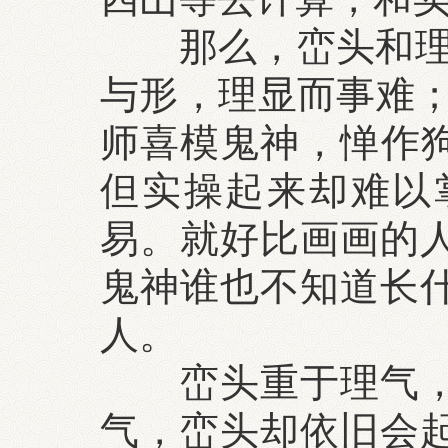
那么，峦头和理气
与形，理显而事难；
师喜模鬼神，惮作狗
但实操起来却难以
易。就好比画画的
鬼神谁也不知道长
人。
峦头重于理气，没
气，峦头却依旧会