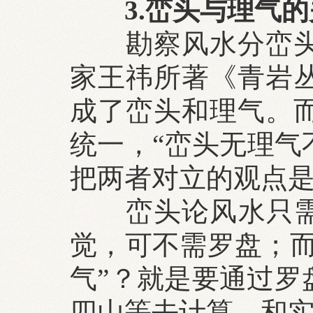
3.峦头与理气
勘察风水分峦
家王祎所著《青岩
成了峦头和理气。
统一，“峦头无理气
把两者对立的观点
峦头论风水只需眼
觉，可不需罗盘；而
气”？就是要通过罗
四山等去计算，和