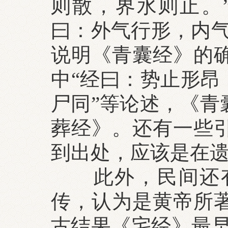
则散，界水则止。”
曰：外气行形，内气
说明《青囊经》的
中“经曰：势止形昂
尸同”等论述，《青
葬经》。还有一些
到出处，应该是在
此外，民间还有
传，认为是黄帝所
古结果《宅经》最早