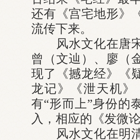
还有《宫宅地形》
流传下来。
风水文化在唐宋进
曾（文辿）、廖（
现了《撼龙经》《
龙记》《泄天机》
有“形而上”身份的
入，相应的《发微
风水文化在明清得