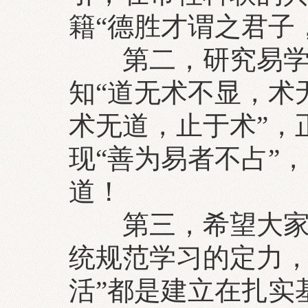
籍“德胜才谓之君子
第二，研究易学要“
知“道无术不显，术
术无道，止于术”‌
现“善为易者不占”
道！
第三，希望大家放
统规范学习的定力，
活”都是建立在扎实