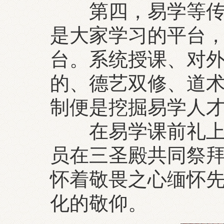
第四，易学等传统
是大家学习的平台
台。系统授课、对
的、德艺双修、道
制便是挖掘易学人
在易学课前礼上，
员在三圣殿共同祭
怀着敬畏之心缅怀
化的敬仰。