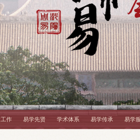
建工作
易学先贤
学术体系
易学传承
易学