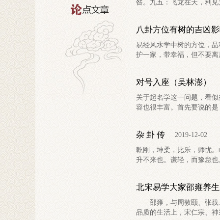
咎。九五：飞龙在天，利见大
八卦方位有树的吉凶影
易经风水学中树的方位，
护一家，带幸福，但不要离房.
对号入座（吴林澎）
关于起名学这一问题，看似
容也很丰富。首先要说的是，
杂 卦 传
2019-12-02
乾刚，坤柔，比乐，师忧。
升不来也。谦轻，而豫怠也。
北宋易学大家邵雍养生
邵雍，与周敦颐、张载、程
品质的生活上，宋仁宗、神宗.