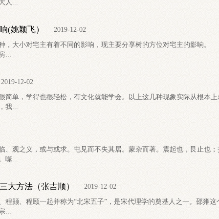
人...
响(姚颖飞）
2019-12-02
品种，大小对宅主有着不同的影响，现主要分享树的方位对宅主的影响。
..
2019-12-02
很简单，学得也很轻松，有文化就能学会。以上这几种现象实际从根本上
我...
临、观之义，或与或求。屯见而不失其居。蒙杂而著。震起也，艮止也；
噬...
三大方法（张吉顺）
2019-12-02
颢、程颐一起并称为“北宋五子”，是宋代理学的奠基人之一。邵雍这
..