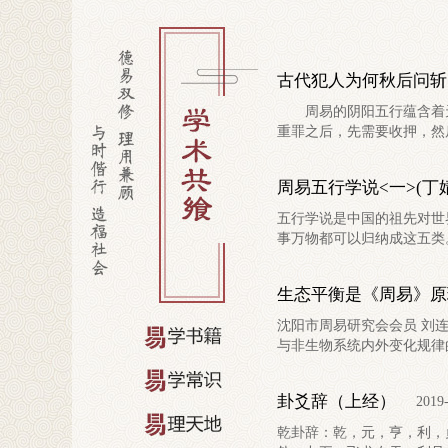
古代犯人为何秋后问斩
周易的阴阳五行蕴含着天
重罪之后，先需要收押，然后.
周易五行学说<一>(丁
五行学说是中国的祖先对世
事万物都可以归纳成这五类。
生态平衡是《周易》原
沈阳市周易研究会会员 刘
与非生物系统内外变化规律的.
卦爻辞（上经）
2019
乾卦辞：乾，元，亨，利，