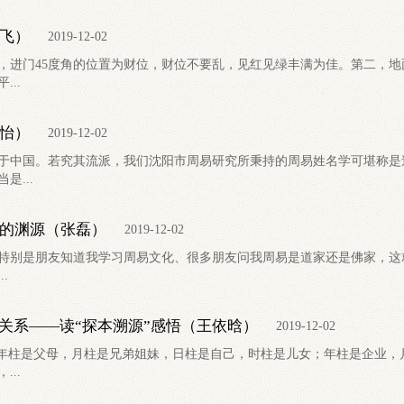
飞）
2019-12-02
，进门45度角的位置为财位，财位不要乱，见红见绿丰满为佳。第二，
..
怡）
2019-12-02
于中国。若究其流派，我们沈阳市周易研究所秉持的周易姓名学可堪称是
是...
的渊源（张磊）
2019-12-02
别是朋友知道我学习周易文化、很多朋友问我周易是道家还是佛家，这
.
证关系——读“探本溯源”感悟（王依晗）
2019-12-02
。年柱是父母，月柱是兄弟姐妹，日柱是自己，时柱是儿女；年柱是企业
..