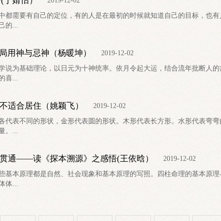
(丁婧怡）
2019-12-02
中都需要有自己的定位，有的人是在最初的时候就知道自己的目标，也有
的...
命局用神与忌神（杨暖坤）
2019-12-02
学说为基础理论，以日元为十神统率。依月令起大运，结合流年批断人的
喜...
不适合居住（姚颖飞）
2019-12-02
代表不同的形状，金形代表圆的形状。木形代表长方形。水形代表弯弯
。...
贯通——读《探本溯源》之感悟(王依晗）
2019-12-02
些基本原理都是自然、社会现象和基本原理的写照。四柱命理的基本原理
体...