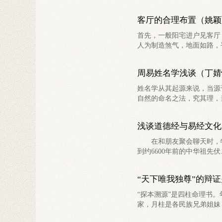
客厅的合理布置（姚颖
首先，一般阳宅进户见客厅
人为制造煞气，地面如路，平.
周易姓名学浅谈（丁婧
姓名学从其起源来说，当源
自然的命名之法，究其理，当
浅谈道德经与易经文化
在和朋友聚会聊天时，特
到约6600年前的中华祖先伏..
“天下唯我独尊”的辩
“探本溯源”是四柱命理书
家，月柱是各民族兄弟姐妹，.